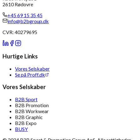
2610 Rødovre
+45 69 15 35 45
info@b2bgroup.dk
CVR: 40279695
Hurtige Links
Vores Selskaber
Se på Proff.dk
Vores Selskaber
B2B Sport
B2B Promotion
B2B Workwear
B2B Graphic
B2B Expo
BUSY
© 2024 B2B Sport & Promotion Group ApS. Alle rettigheder