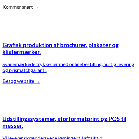
Kommer snart
→
Grafisk produktion af brochurer, plakater og
klistermærker.
Svanemærkede trykkerier med onlinebestilling, hurtig levering
og prismatchgaranti.
Besøg website
→
Udstillingssystemer, storformatprint og POS til
messer.
Vi leverer skræddersyede løsninger til aftalt tid.